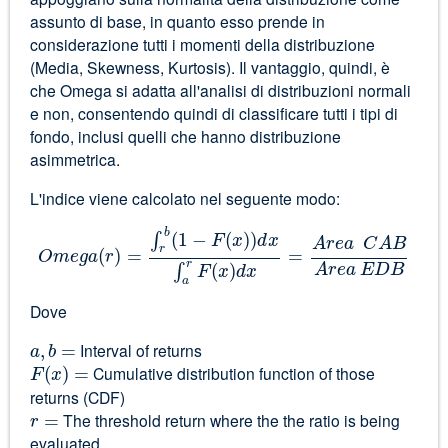
assunto di base, in quanto esso prende in
considerazione tutti i momenti della distribuzione
(Media, Skewness, Kurtosis). Il vantaggio, quindi, è
che Omega si adatta all'analisi di distribuzioni normali
e non, consentendo quindi di classificare tutti i tipi di
fondo, inclusi quelli che hanno distribuzione
asimmetrica.
L'indice viene calcolato nel seguente modo:
b
(
1
−
(
)
)
∫
F
x
d
x
A
r
e
a
C
A
B
r
(
)
=
=
O
m
e
g
a
r
r
(
)
A
r
e
a
E
D
B
∫
F
x
d
x
a
Dove
,
=
a
b
Interval of returns
(
)
=
F
x
Cumulative distribution function of those
returns (CDF)
=
r
The threshold return where the the ratio is being
evaluated