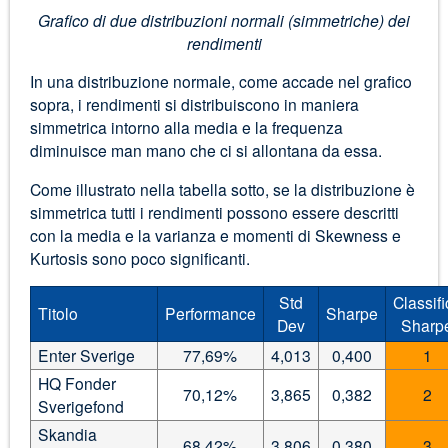
Grafico di due distribuzioni normali (simmetriche) dei
rendimenti
In una distribuzione normale, come accade nel grafico
sopra, i rendimenti si distribuiscono in maniera
simmetrica intorno alla media e la frequenza
diminuisce man mano che ci si allontana da essa.
Come illustrato nella tabella sotto, se la distribuzione è
simmetrica tutti i rendimenti possono essere descritti
con la media e la varianza e momenti di Skewness e
Kurtosis sono poco significanti.
Std
Classifi
Titolo
Performance
Sharpe
Dev
Sharp
Enter Sverige
77,69%
4,013
0,400
1
HQ Fonder
70,12%
3,865
0,382
2
Sverigefond
Skandia
68,42%
3,806
0.380
3