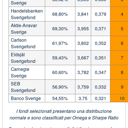
Sverige
Handelsbanken
68,80%
3,841
0,379
4
Sverigefond
Aktie-Ansvar
69,30%
3,955
0,371
5
Sverige
Carlson
61,97%
3,802
0,352
6
Sverigefond
Eldsjäl
59,43%
3,667
0,351
7
Sverigefond
Carnegie
60,60%
3,782
0,347
8
Sverige
SEB
56,90%
3,759
0,332
9
Sverigefond
Banco Sverige
54,55%
3,75
0,321
10
I fondi selezionati presentano una distribuzione
normale e sono classificati per Omega e Sharpe Ratio