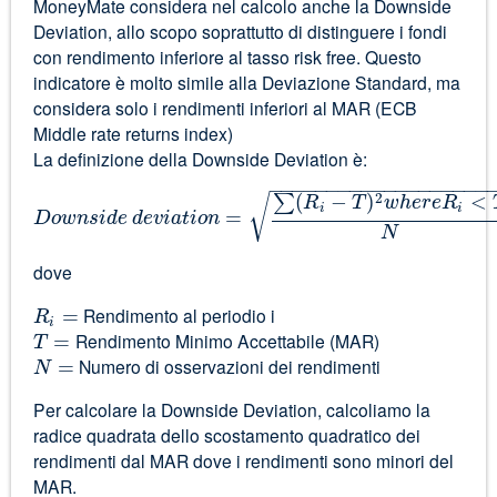
MoneyMate considera nel calcolo anche la Downside
Deviation, allo scopo soprattutto di distinguere i fondi
con rendimento inferiore al tasso risk free. Questo
indicatore è molto simile alla Deviazione Standard, ma
considera solo i rendimenti inferiori al MAR (ECB
Middle rate returns index)
La definizione della Downside Deviation è:
−
−
−
−
−
−
−
−
−
−
−
−
−
−
−
−
−
−
−
(
−
)
<
√
2
∑
R
T
w
h
e
r
e
R
i
i
=
D
o
w
n
s
i
d
e
d
e
v
i
a
t
i
o
n
N
dove
=
R
Rendimento al periodio i
i
=
T
Rendimento Minimo Accettabile (MAR)
=
N
Numero di osservazioni dei rendimenti
Per calcolare la Downside Deviation, calcoliamo la
radice quadrata dello scostamento quadratico dei
rendimenti dal MAR dove i rendimenti sono minori del
MAR.