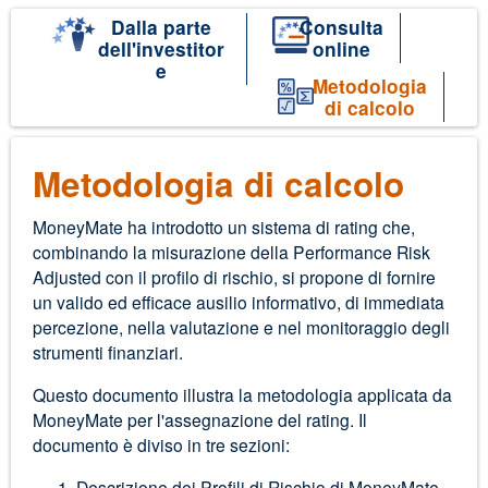
Salta
Dalla parte
Consulta
dell'investitor
online
al
e
contenuto
Metodologia
di calcolo
principale
Metodologia di calcolo
MoneyMate ha introdotto un sistema di rating che,
combinando la misurazione della Performance Risk
Adjusted con il profilo di rischio, si propone di fornire
un valido ed efficace ausilio informativo, di immediata
percezione, nella valutazione e nel monitoraggio degli
strumenti finanziari.
Questo documento illustra la metodologia applicata da
MoneyMate per l'assegnazione del rating. Il
documento è diviso in tre sezioni:
Descrizione dei Profili di Rischio di MoneyMate