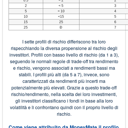
0.5
< 2
2
2
< 5
3
5
< 10
4
10
<15
5
15
25
6
25
Ð
7
I sette profili di rischio differiscono tra loro
rispecchiando la diversa propensione al rischio degli
investitori. Profili con basso livello di rischio (da 1 a 3),
seguendo le normali regole di trade-off tra rendimento
e rischio, vengono associati a rendimenti bassi ma
stabili. I profili più alti (da 5 a 7), invece, sono
caratterizzati da rendimenti più incerti ma
potenzialmente più elevati. Grazie a questo trade-off
rischio/rendimento, nella scelta dei loro investimenti,
gli investitori classificano i fondi in base alla loro
volatilità e li confrontano quindi con il proprio livello di
rischio.
Come viene attribuito da MoneyMate il profilo