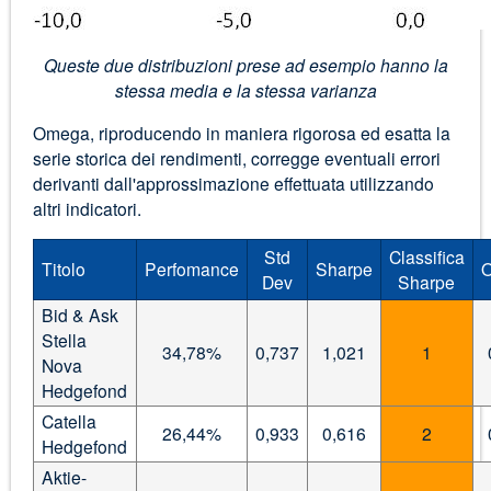
Queste due distribuzioni prese ad esempio hanno la
stessa media e la stessa varianza
Omega, riproducendo in maniera rigorosa ed esatta la
serie storica dei rendimenti, corregge eventuali errori
derivanti dall'approssimazione effettuata utilizzando
altri indicatori.
Std
Classifica
Titolo
Perfomance
Sharpe
Dev
Sharpe
Bid & Ask
Stella
34,78%
0,737
1,021
1
Nova
Hedgefond
Catella
26,44%
0,933
0,616
2
Hedgefond
Aktie-