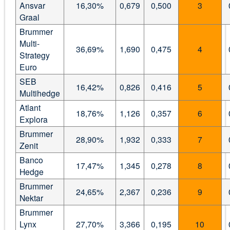
Ansvar
16,30%
0,679
0,500
3
Graal
Brummer
Multi-
36,69%
1,690
0,475
4
Strategy
Euro
SEB
16,42%
0,826
0,416
5
Multihedge
Atlant
18,76%
1,126
0,357
6
Explora
Brummer
28,90%
1,932
0,333
7
Zenit
Banco
17,47%
1,345
0,278
8
Hedge
Brummer
24,65%
2,367
0,236
9
Nektar
Brummer
Lynx
27,70%
3,366
0,195
10