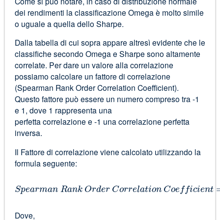
Come si può notare, in caso di distribuzione normale
dei rendimenti la classificazione Omega è molto simile
o uguale a quella dello Sharpe.
Dalla tabella di cui sopra appare altresì evidente che le
classifiche secondo Omega e Sharpe sono altamente
correlate. Per dare un valore alla correlazione
possiamo calcolare un fattore di correlazione
(Spearman Rank Order Correlation Coefficient).
Questo fattore può essere un numero compreso tra -1
e 1, dove 1 rappresenta una
perfetta correlazione e -1 una correlazione perfetta
inversa.
Il Fattore di correlazione viene calcolato utilizzando la
formula seguente:
S
p
e
a
r
m
a
n
R
a
n
k
O
r
d
e
r
C
o
r
r
e
l
a
t
i
o
n
C
o
e
f
f
i
c
i
e
n
t
Dove,