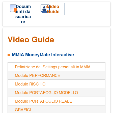
Salta
Docum
Video
enti da
Guide
al
scarica
contenuto
re
principale
Video Guide
MMIA MoneyMate Interactive
Definizione dei Settings personali in MMIA
Modulo PERFORMANCE
Modulo RISCHIO
Modulo PORTAFOGLIO MODELLO
Modulo PORTAFOGLIO REALE
GRAFICI